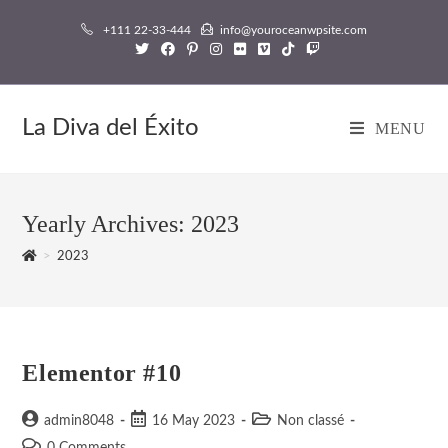
Skip
+111 22-33-444
info@youroceanwpsite.com
to
content
La Diva del Éxito
MENU
Yearly Archives: 2023
>
2023
Elementor #10
Post
Post
Post
admin8048
16 May 2023
Non classé
author:
published:
category:
Post