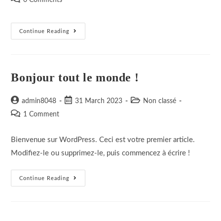
0 Comments
comments:
Elementor
Continue Reading
#10
Bonjour tout le monde !
Post
Post
Post
admin8048
31 March 2023
Non classé
author:
published:
category:
Post
1 Comment
comments:
Bienvenue sur WordPress. Ceci est votre premier article.
Modifiez-le ou supprimez-le, puis commencez à écrire !
Bonjour
Continue Reading
Tout
Le
Monde !